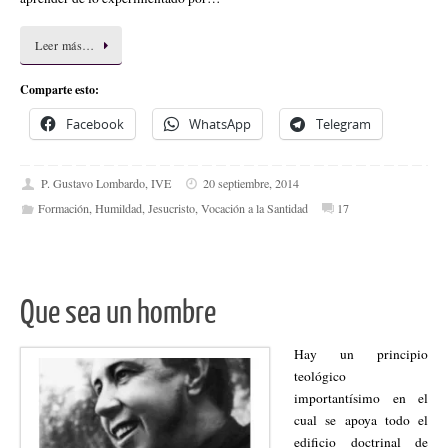
Leer más…
Comparte esto:
Facebook
WhatsApp
Telegram
P. Gustavo Lombardo, IVE
20 septiembre, 2014
Formación
,
Humildad
,
Jesucristo
,
Vocación a la Santidad
17
Que sea un hombre
Hay un principio
teológico
importantísimo en el
cual se apoya todo el
edificio doctrinal de