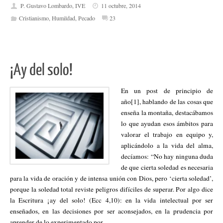
P. Gustavo Lombardo, IVE
11 octubre, 2014
Cristianismo
,
Humildad
,
Pecado
23
¡Ay del solo!
En un post de principio de
año[1], hablando de las cosas que
enseña la montaña, destacábamos
lo que ayudan esos ámbitos para
valorar el trabajo en equipo y,
aplicándolo a la vida del alma,
decíamos: “No hay ninguna duda
de que cierta soledad es necesaria
para la vida de oración y de intensa unión con Dios, pero ‘cierta soledad’,
porque la soledad total reviste peligros difíciles de superar. Por algo dice
la Escritura ¡ay del solo! (Ecc 4,10): en la vida intelectual por ser
enseñados, en las decisiones por ser aconsejados, en la prudencia por
aprender de lo experimentado por…