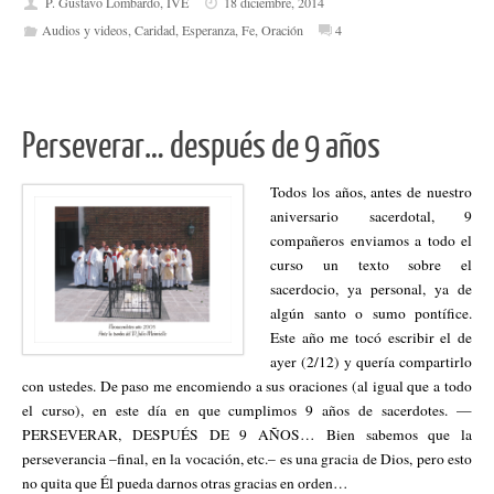
P. Gustavo Lombardo, IVE
18 diciembre, 2014
Audios y videos
,
Caridad
,
Esperanza
,
Fe
,
Oración
4
Perseverar… después de 9 años
Todos los años, antes de nuestro
aniversario sacerdotal, 9
compañeros enviamos a todo el
curso un texto sobre el
sacerdocio, ya personal, ya de
algún santo o sumo pontífice.
Este año me tocó escribir el de
ayer (2/12) y quería compartirlo
con ustedes. De paso me encomiendo a sus oraciones (al igual que a todo
el curso), en este día en que cumplimos 9 años de sacerdotes. —
PERSEVERAR, DESPUÉS DE 9 AÑOS… Bien sabemos que la
perseverancia –final, en la vocación, etc.– es una gracia de Dios, pero esto
no quita que Él pueda darnos otras gracias en orden…