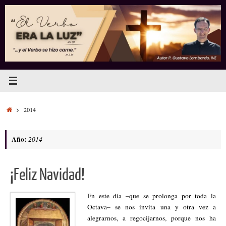
Saltar
al
contenido
Inicio
2014
Año:
2014
¡Feliz Navidad!
En este día –que se prolonga por toda la
Octava– se nos invita una y otra vez a
alegrarnos, a regocijarnos, porque nos ha