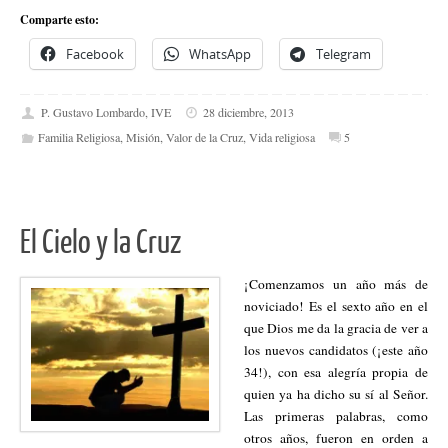
Comparte esto:
Facebook
WhatsApp
Telegram
P. Gustavo Lombardo, IVE
28 diciembre, 2013
Familia Religiosa
,
Misión
,
Valor de la Cruz
,
Vida religiosa
5
El Cielo y la Cruz
¡Comenzamos un año más de
noviciado! Es el sexto año en el
que Dios me da la gracia de ver a
los nuevos candidatos (¡este año
34!), con esa alegría propia de
quien ya ha dicho su sí al Señor.
Las primeras palabras, como
otros años, fueron en orden a