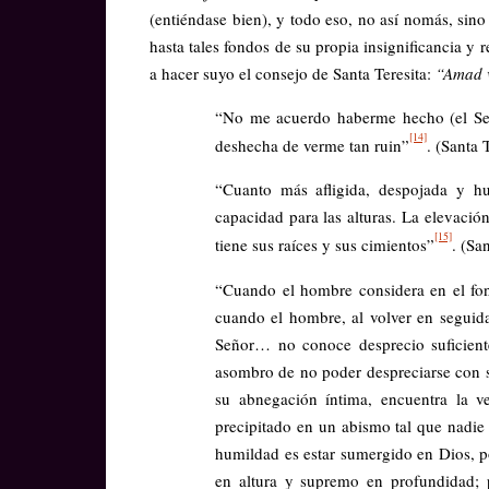
(entiéndase bien), y todo eso, no así nomás, sin
hasta tales fondos de su propia insignificancia y
a hacer suyo el consejo de Santa Teresita:
“Amad 
“No me acuerdo haberme hecho (el Señ
[14]
deshecha de verme tan ruin”
. (Santa 
“Cuanto más afligida, despojada y hu
capacidad para las alturas. La elevació
[15]
tiene sus raíces y sus cimientos”
. (Sa
“Cuando el hombre considera en el fo
cuando el hombre, al volver en seguida
Señor… no conoce desprecio suficien
asombro de no poder despreciarse con 
su abnegación íntima, encuentra la v
precipitado en un abismo tal que nadie 
humildad es estar sumergido en Dios, 
en altura y supremo en profundidad;