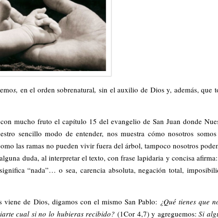
demo
s,
en el orden sobrenatural
,
sin el auxilio de Dios y, además, que 
e con mucho fruto el capítulo 15 del evangelio de San Juan donde Nue
uestro sencillo modo de entender, nos muestra cómo nosotros somos
sí como las ramas no pueden vivir fuera del árbol, tampoco nosotros pod
lguna duda, al interpretar el texto, con frase lapidaria y concisa afirma
ignifica “nada”… o sea, carencia absoluta, negación total, imposibil
s viene de Dios, digamos con el mismo San Pablo:
¿Qué tienes que n
iarte cual si no lo hubieras recibido?
(1Cor 4,7) y agreguemos:
Si al