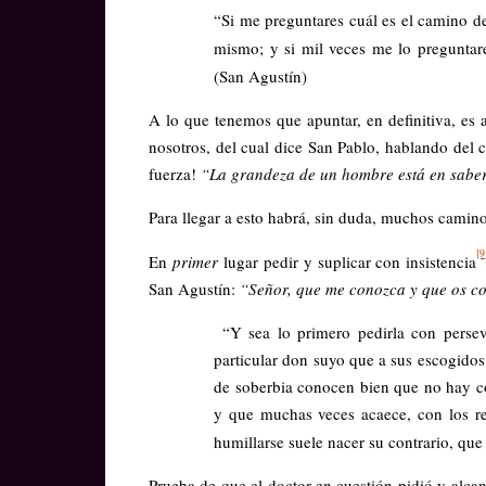
“Si me preguntares cuál es el camino del
mismo; y si mil veces me lo preguntar
(San Agustín)
A lo que tenemos que apuntar, en definitiva, es
nosotros, del cual dice San Pablo, hablando del 
fuerza!
“La grandeza de un hombre está en sabe
Para llegar a esto habrá, sin duda, muchos camin
[9
En
primer
lugar pedir y suplicar con insistencia
San Agustín:
“Señor, que me conozca y que os c
“Y sea lo primero pedirla con persev
particular don suyo que a sus escogido
de soberbia conocen bien que no hay co
y que muchas veces acaece, con los re
humillarse suele nacer su contrario, que
Prueba de que el doctor en cuestión pidió y alc