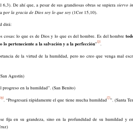
l 6,3). De ahí que, a pesar de sus grandiosas obras se supiera
siervo in
ra p
or la gracia de Dios soy lo que soy
(1Cor 15,10).
d dirá:
tod
os cosas: lo que es de Dios y lo que es del hombre. Es del hombre
[3]
o lo perteneciente a la salvación y a la perfección
”
.
rtancia de la virtud de la humildad, pero no creo que venga mal escr
 (San Agustín)
el progreso en la humildad”. (San Benito)
[6]
[7]
”
. “Progresará rápidamente el que tiene mucha humildad
”. (Santa Te
se fija en su grandeza, sino en la profundidad de su humildad y e
Cruz)