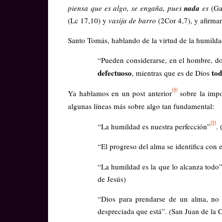
piensa que es algo, se engaña, pues
nada
es
(Ga
(Lc 17,10) y
vasija de barro
(2Cor 4,7), y afirma
Santo Tomás, hablando de la virtud de la humilda
“Pueden considerarse, en el hombre, d
defectuoso
tod
, mientras que es de Dios
[4]
Ya hablamos en un post anterior
sobre la impo
algunas líneas más sobre algo tan fundamental:
[5]
“La humildad es nuestra perfección”
.
“El progreso del alma se identifica con 
“La humildad es la que lo alcanza todo
de Jesús)
“Dios para prendarse de un alma, no 
despreciada que está”. (San Juan de la 