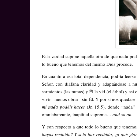
Esta verdad supone aquella otra de que nada po
lo bueno que tenemos del mismo Dios procede.
En cuanto a esa total dependencia, podría leers
Señor, con diáfana claridad y adaptándose a n
sarmientos (las ramas) y Él la vid (el árbol) y a
vivir –menos obrar– sin Él. Y por si nos quedase a
mi
nada
podéis hacer
(Jn 15,5), donde “nada” s
omniabarcante, inaptitud suprema…
and so on.
Y con respecto a que todo lo bueno que tenemo
hayas recibido? Y si lo has recibido, ¿a qué glor