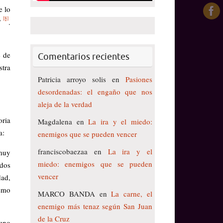
e lo
[8]
”
.
e de
Comentarios recientes
stra
Patricia arroyo solis
en
Pasiones
desordenadas: el engaño que nos
aleja de la verdad
oria
Magdalena
en
La ira y el miedo:
a:
enemigos que se pueden vencer
franciscobaezaa
en
La ira y el
 muy
miedo: enemigos que se pueden
ados
vencer
dad,
ismo
MARCO BANDA
en
La carne, el
enemigo más tenaz según San Juan
de la Cruz
 uno