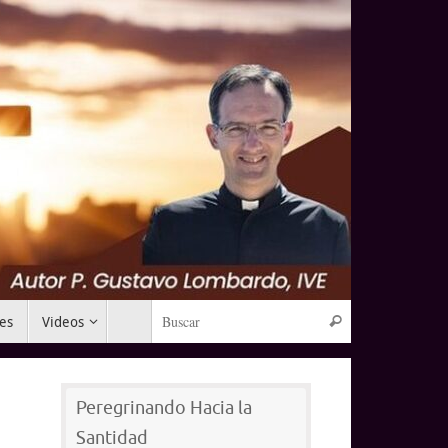
Búsqueda para:
mes
Videos
Buscar
Peregrinando Hacia la
Santidad