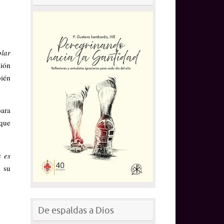
plar
sión
bién
para
 que
s es
e su
De espaldas a Dios