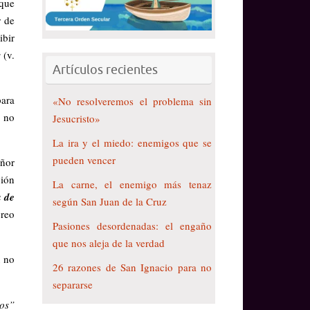
 que
r de
ibir
s
(v.
Artículos recientes
para
«No resolveremos el problema sin
e no
Jesucristo»
La ira y el miedo: enemigos que se
pueden vencer
eñor
ción
La carne, el enemigo más tenaz
a de
según San Juan de la Cruz
creo
Pasiones desordenadas: el engaño
que nos aleja de la verdad
ú no
26 razones de San Ignacio para no
separarse
nos”