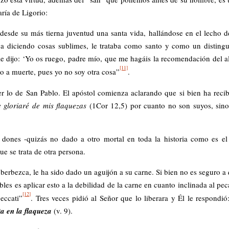
ría de Ligorio:
desde su más tierna juventud una santa vida, hallándose en el lecho d
 iba diciendo cosas sublimes, le trataba como santo y como un disting
le dijo: ‘Yo os ruego, padre mío, que me hagáis la recomendación del 
[11]
 a muerte, pues yo no soy otra cosa”
.
r lo de San Pablo. El apóstol comienza aclarando que si bien ha reci
 gloriaré de mis flaquezas
(1Cor 12,5) por cuanto no son suyos, sin
 dones -quizás no dado a otro mortal en toda la historia como es el
ue se trata de otra persona.
erbezca, le ha sido dado un aguijón a su carne. Si bien no es seguro a
ibles es aplicar esto a la debilidad de la carne en cuanto inclinada al pe
[12]
eccati”
. Tres veces pidió al Señor que lo liberara y Él le respondi
a en la flaqueza
(v. 9).