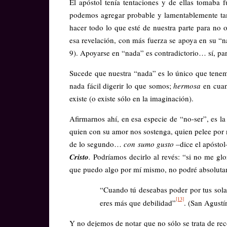
El apóstol tenía tentaciones y de ellas tomaba 
podemos agregar probable y lamentablemente ta
hacer todo lo que esté de nuestra parte para no
esa revelación, con más fuerza se apoya en su “
9). Apoyarse en “nada” es contradictorio… sí, pa
Sucede que nuestra “nada” es lo único que tenem
nada fácil digerir lo que somos;
hermosa
en cuan
existe (o existe sólo en la imaginación).
Afirmarnos ahí, en esa especie de “no-ser”, es l
quien con su amor nos sostenga, quien pelee por 
de lo segundo…
con sumo gusto
–dice el apósto
Cristo
.
Podríamos decirlo al revés: “si no me glor
que puedo algo por mí mismo, no podré absolu
“Cuando tú deseabas poder por tus solas
[13]
eres más que debilidad”
. (San Agustí
Y no dejemos de notar que no sólo se trata de re