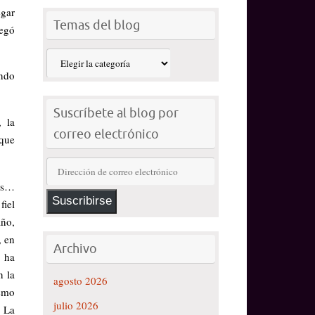
egar
Temas del blog
legó
Temas
del
ando
blog
Suscríbete al blog por
, la
correo electrónico
 que
Dirección
de
ios…
correo
Suscribirse
fiel
electrónico
año,
, en
Archivo
e ha
n la
agosto 2026
remo
julio 2026
… La