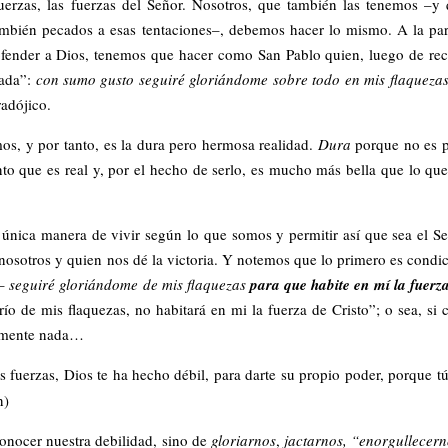
fuerzas, las fuerzas del Señor. Nosotros, que también las tenemos –y
mbién pecados a esas tentaciones–, debemos hacer lo mismo. A la pa
 ofender a Dios, tenemos que hacer como San Pablo quien, luego de rec
nada”:
con sumo gusto seguiré gloriándome sobre todo en mis flaqueza
radójico.
os, y por tanto, es la dura pero hermosa realidad.
Dura
porque no es 
to que es real y, por el hecho de serlo, es mucho más bella que lo qu
a única manera de vivir según lo que somos y permitir así que sea el S
nosotros y quien nos dé la victoria. Y notemos que lo primero es condi
l–
seguiré gloriándome de mis flaquezas
para que habite en mí la fuerz
ío de mis flaquezas, no habitará en mi la fuerza de Cristo”; o sea, si 
tamente nada…
 fuerzas, Dios te ha hecho débil, para darte su propio poder, porque t
n)
conocer nuestra debilidad, sino de
gloriarnos
,
jactarnos, “enorgullecer