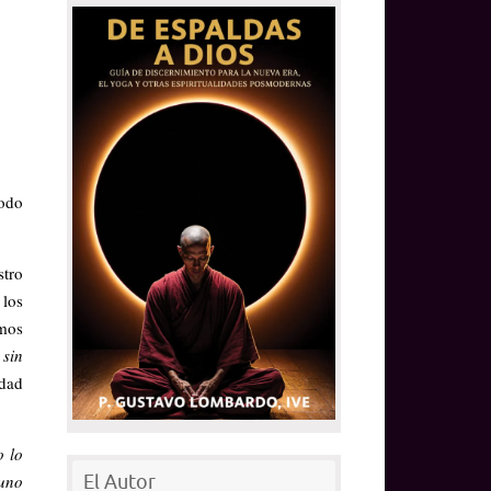
todo
stro
 los
emos
:
sin
idad
o lo
guno
El Autor