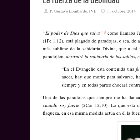
La fuerza de la debilidad
P. Gustavo Lombardo, IVE
11 octubre, 2014
[1]
“El poder de Dios que salva”
como llamaba Ju
(1Pe 1,12), está plagado de paradojas, o sea, de 
más sublime de la sabiduría Divina, que a tal 
paradójico,
destruiré la sabiduría de los sabios, e 
“En el Evangelio está contenida una
f
nacer, hay que morir; para salvarse, h
siempre y en todas partes chocará contr
Una de las paradojas que siempre me ha llamad
cuando soy fuerte
(2Cor 12,10). Lo que está d
flaqueza, en esa misma medida actúa en él la fuerz