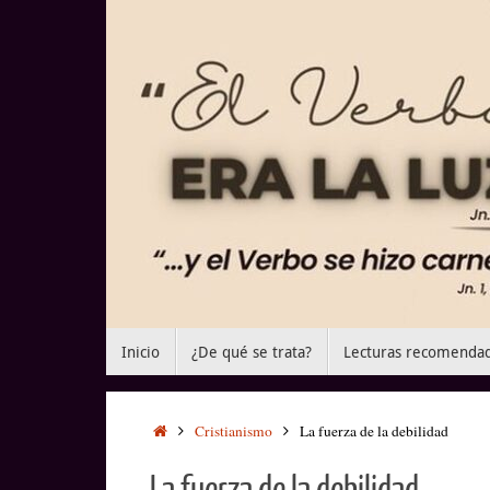
Saltar
al
contenido
Saltar
Inicio
¿De qué se trata?
Lecturas recomenda
al
contenido
Inicio
Cristianismo
La fuerza de la debilidad