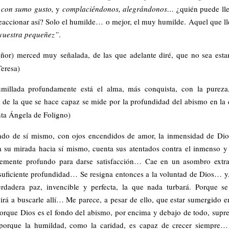
o
con sumo gusto,
y
complaciéndonos, alegrándonos…
¿quién puede ll
 reaccionar así? Solo el humilde… o mejor, el muy humilde. Aquel que l
vuestra pequeñez”
.
or) merced muy señalada, de las que adelante diré, que no sea est
Teresa)
millada profundamente está el alma, más conquista, con la pureza
n de la que se hace capaz se mide por la profundidad del abismo en la
nta Ángela de Foligno)
ndo de sí mismo, con ojos encendidos de amor, la inmensidad de D
 su mirada hacia sí mismo, cuenta sus atentados contra el inmenso y 
temente profundo para darse satisfacción… Cae en un asombro extr
suficiente profundidad… Se resigna entonces a la voluntad de Dios… y
erdadera paz, invencible y perfecta, la que nada turbará. Porque s
irá a buscarle allí… Me parece, a pesar de ello, que estar sumergido e
porque Dios es el fondo del abismo, por encima y debajo de todo, sup
 porque la humildad, como la caridad, es capaz de crecer siempre