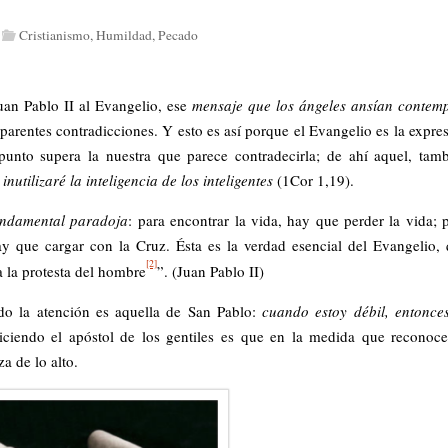
Cristianismo
,
Humildad
,
Pecado
an Pablo II al Evangelio, ese
mensaje que los ángeles ansían contem
aparentes contradicciones. Y esto es así porque el Evangelio es la expre
punto supera la nuestra que parece contradecirla; de ahí aquel, tam
inutilizaré la inteligencia de los inteligentes
(1Cor 1,19).
undamental paradoja
: para encontrar la vida, hay que perder la vida; 
ay que cargar con la Cruz. Ésta es la verdad esencial del Evangelio,
[2]
a la protesta del hombre
”. (Juan Pablo II)
o la atención es aquella de San Pablo:
cuando estoy débil, entonce
iciendo el apóstol de los gentiles es que en la medida que reconoc
a de lo alto.