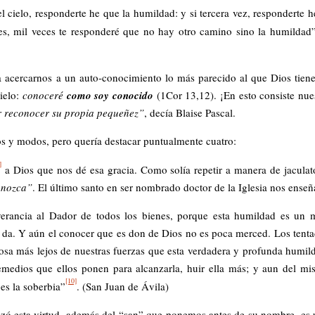
 cielo, responderte he que la humildad: y si tercera vez, responderte h
es, mil veces te responderé que no hay otro camino sino la humildad
 a acercarnos a un auto-conocimiento lo más parecido al que Dios tien
cielo:
conoceré
como soy conocido
(1Cor 13,12). ¡En esto consiste nue
r reconocer su propia pequeñez”
, decía Blaise Pascal.
os y modos, pero quería destacar puntualmente cuatro:
]
a Dios que nos dé esa gracia. Como solía repetir a manera de jaculat
onozca”
. El último santo en ser nombrado doctor de la Iglesia nos enseñ
erancia al Dador de todos los bienes, porque esta humildad es un
s da. Y aún el conocer que es don de Dios no es poca merced. Los tent
sa más lejos de nuestras fuerzas que esta verdadera y profunda humil
medios que ellos ponen para alcanzarla, huir ella más; y aun del m
[10]
 es la soberbia”
. (San Juan de Ávila)
anzó esta virtud, además del “san” que ponemos antes de su nombre, es