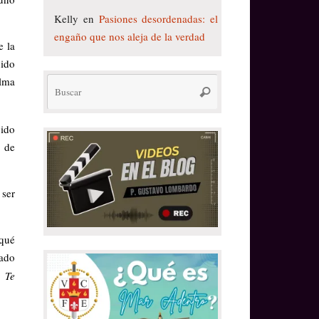
Kelly
en
Pasiones desordenadas: el
engaño que nos aleja de la verdad
e la
uido
alma
Búsqueda
Buscar
para:
bido
o de
 ser
 qué
cado
ó:
Te