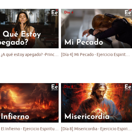
[Día 3] ¿A qué estoy apegado? -Principio y Fundamento II - Ejercicio Espiritual para Jóvenes
[Día 4] Mi Pecado - Ejercicio Espiritual para Jóvenes
[Día 7] El Infierno - Ejercicio Espiritual para Jóvenes
[Día 8] Misericordia - Ejercicio Espiritual para Jóvenes