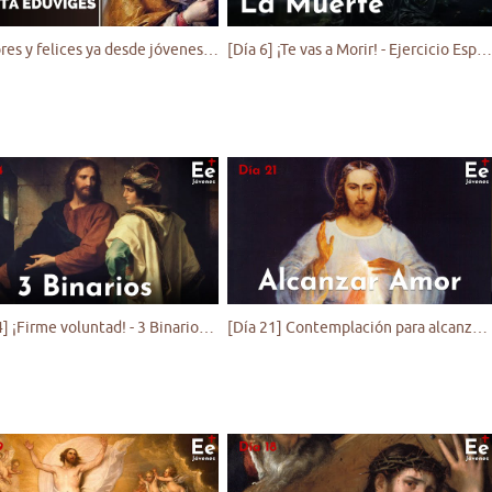
¡Ser libres y felices ya desde jóvenes! #jóvenescatólicos #jóvenessantos
[Día 6] ¡Te vas a Morir! - Ejercicio Espiritual para Jóvenes
[Día 14] ¡Firme voluntad! - 3 Binarios - Ejercicio Espiritual para Jóvenes
[Día 21] Contemplación para alcanzar amor - Ejercicio Espiritual para Jóvenes