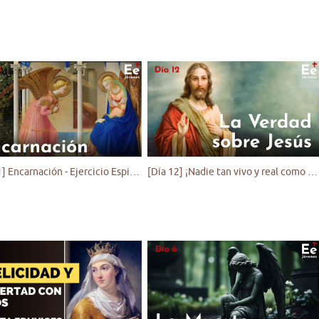
[Día 11] Encarnación - Ejercicio Espiritual para Jóvenes
[Día 12] ¡Nadie tan vivo y real como Jesús! - Ejercicio Espiritual para Jóvenes