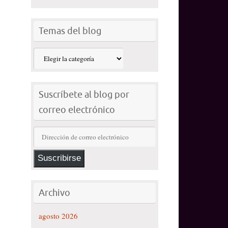
Temas del blog
Temas
del
blog
Suscríbete al blog por
correo electrónico
Dirección
de
correo
Suscribirse
electrónico
Archivo
agosto 2026