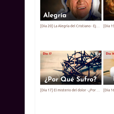
[Día 20] La Alegría del Cristiano - Ejercicio Espiritual para Jóvenes
[Día 17] El misterio del dolor - ¿Por qué sufro? - Ejercicio Espiritual para Jóvenes