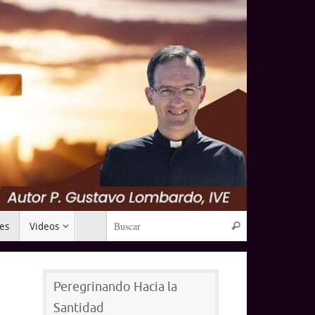
Búsqueda para:
mes
Videos
Buscar
Peregrinando Hacia la
Santidad