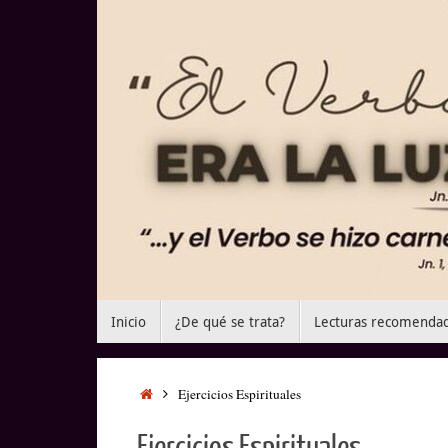
Saltar
al
contenido
Saltar
Inicio
¿De qué se trata?
Lecturas recomenda
al
contenido
Inicio
Ejercicios Espirituales