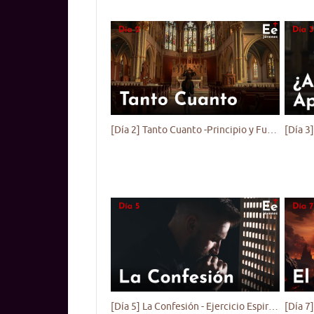
[Día 2] Tanto Cuanto -Principio y Fundamento II - Ejercicio Espiritual para Jóvenes
[Día 5] La Confesión - Ejercicio Espiritual para Jóvenes