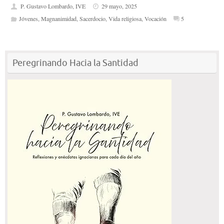
P. Gustavo Lombardo, IVE
29 mayo, 2025
Jóvenes
,
Magnanimidad
,
Sacerdocio
,
Vida religiosa
,
Vocación
5
Peregrinando Hacia la Santidad