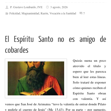
P. Gustavo Lombardo, IVE
3 agosto, 2026
Felicidad
,
Magnanimidad
,
Razón
,
Vocación a la Santidad
7
El Espíritu Santo no es amigo de
cobardes
Quizás suena un poco
atrevido el título y
espero que les parezca
bien al leer estas líneas.
Solo trataré de exponer
cómo quienes reciben el
Espíritu Santo obran
con valentía. Y así
vemos que San José de Arimatea “tuvo la valentía de entrar donde Pilato
y pedirle el cuerpo de Jesús” (Mc 15,43). Por su parte – por supuesto,