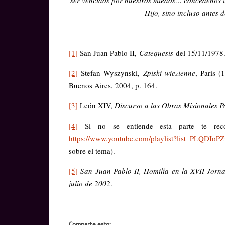
Hijo, sino incluso antes 
[1]
San Juan Pablo II,
Catequesis
del 15/11/1978
[2]
Stefan Wyszynski,
Zpiski wiezienne
, París (
Buenos Aires, 2004, p. 164.
[3]
León XIV,
Discurso a las Obras Misionales P
[4]
Si no se entiende esta parte te reco
https://www.youtube.com/playlist?list=PLQDI
sobre el tema).
[5]
San Juan Pablo II, Homilía en la XVII Jorn
julio de 2002
.
Comparte esto: