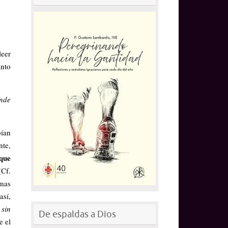
leer
anto
nde
bían
nte,
que
Cf.
mas
así,
sin
De espaldas a Dios
e el