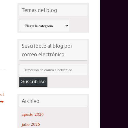
Temas del blog
Temas
del
blog
Suscríbete al blog por
correo electrónico
Dirección
de
correo
Suscribirse
electrónico
tol
Archivo
agosto 2026
julio 2026