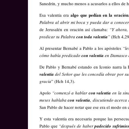
Sanedrín, y mucho menos a acusarlos a ellos de h
algo que pedían en la oración
Esa valentía era
Palabra al abrir mi boca y pueda dar a conoce
de Jerusalén en oración así clamaba:
“Y ahora,
predicar tu Palabra
con toda valentía
”
(Hch 4,29
Al presentar Bernabé a Pablo a los apóstoles
“le
cómo había predicado
con valentía
en Damasco e
De Pablo y Bernabé estando en Iconio narra la 
valentía
del Señor que les concedía obrar por sus
gracia
” (Hch 14,3).
Apolo
“comenzó a hablar
con valentía
en la si
meses hablaba
con valentía
, discutiendo acerca
San Pablo de hacer notar que ese era el modo en
Y esta valentía era necesaria porque las persecu
Pablo que
“después de haber
padecido sufrimien