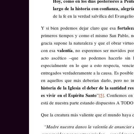
Hoy, como en los días posteriores a
Pente
largo de la historia con confianza, alegrí
de la fe en la verdad salvífica del Evangelio
fortalez
Y si bien podemos dejar claro que esa
primeros tiempos y como el mismo San Pablo, no
gracia supone la naturaleza y que el obrar virtu
valentía
con esa
, no esperemos ser movidos por 
acto ascético –que no podemos hacerlo sin 
especialmente en lo que a esto respecta, vencie
entregados verdaderamente a la causa. Es posible
en aquellos que más deberían darlo, pero no i
historia de la Iglesia el deber de la santidad r
es vivir en el Espíritu Santo
”
[5]
. Confiemos en
está de nuestra parte estando dispuestos A TO
Que la creatura más valiente que el mundo haya 
“Madre nuestra danos la valentía de anunciar e
ser vencidos por nuestros miedos… concédenos ten