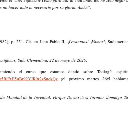
de no hacer todo lo necesario por su gloria. Amén”.
.
1982), p. 251. Cit. en Juan Pablo II,
¡Levantaos! ¡Vamos!
, Sudameric
ontificias, Sala Clementina, 22 de mayo de 2025
.
miendo el curso que estamos dando sobre Teología espiritu
oPZr5BlFxE5uBr92YJR9r2zSnckQz
(el próximo martes 26/5 hablare
ada Mundial de la Juventud,
Parque Downsview, Toronto, domingo 28