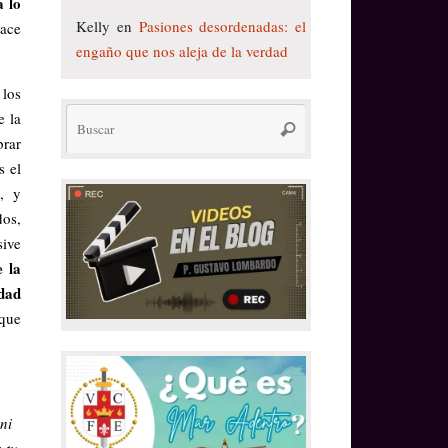
a lo
Kelly
en
Pasiones desordenadas: el
nace
engaño que nos aleja de la verdad
 los
Búsqueda
e la
Buscar
para:
brar
 el
, y
dos,
sive
e la
idad
 que
ni
 tu