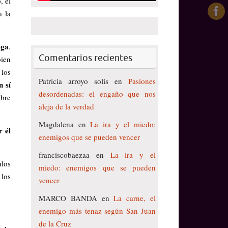
, el
a la
ega
.
Comentarios recientes
bien
 los
Patricia arroyo solis
en
Pasiones
n sí
desordenadas: el engaño que nos
bre
aleja de la verdad
Magdalena
en
La ira y el miedo:
r él
enemigos que se pueden vencer
franciscobaezaa
en
La ira y el
ulos
miedo: enemigos que se pueden
 los
vencer
MARCO BANDA
en
La carne, el
enemigo más tenaz según San Juan
de la Cruz