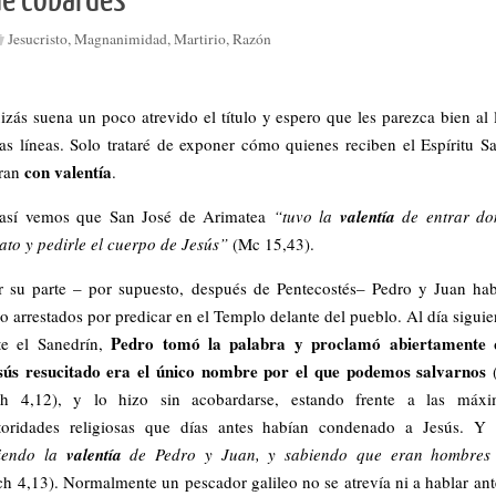
de cobardes
Jesucristo
,
Magnanimidad
,
Martirio
,
Razón
izás suena un poco atrevido el título y espero que les parezca bien al 
tas líneas. Solo trataré de exponer cómo quienes reciben el Espíritu S
con valentía
ran
.
así vemos que San José de Arimatea
“tuvo la
valentía
de entrar do
lato y pedirle el cuerpo de Jesús”
(Mc 15,43).
r su parte – por supuesto, después de Pentecostés– Pedro y Juan ha
do arrestados por predicar en el Templo delante del pueblo. Al día siguie
Pedro
tomó la palabra y proclamó abiertamente 
te el Sanedrín,
sús resucitado era el único nombre por el que podemos salvarnos
(
h 4,12), y lo hizo sin acobardarse, estando frente a las máxi
toridades religiosas que días antes habían condenado a Jesús. Y 
iendo la
valentía
de Pedro y Juan, y sabiendo que eran hombres 
h 4,13). Normalmente un pescador galileo no se atrevía ni a hablar ant