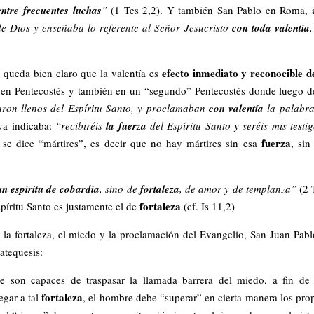
entre frecuentes luchas
”
(1 Tes 2,2). Y también San Pablo en Roma,
e Dios y enseñaba lo referente al Señor Jesucristo
con toda valentía
,
efecto inmediato y reconocible d
 queda bien claro que la valentía es
en Pentecostés y también en un “segundo” Pentecostés donde luego d
ron llenos del Espíritu Santo, y proclamaban
con valentía
la palabra
ya indicaba:
“recibiréis
la fuerza
del Espíritu Santo y seréis mis testi
fuerza
 se dice “mártires”, es decir que no hay mártires sin esa
, sin
un
espíritu de cobardía
, sino de
fortaleza
, de amor y de templanza”
(2 
fortaleza
íritu Santo es justamente el de
(cf. Is 11,2)
 la fortaleza, el miedo y la proclamación del Evangelio, San Juan Pabl
atequesis:
 son capaces de traspasar la llamada barrera del miedo, a fin de
fortaleza
legar a tal
, el hombre debe “superar” en cierta manera los pro