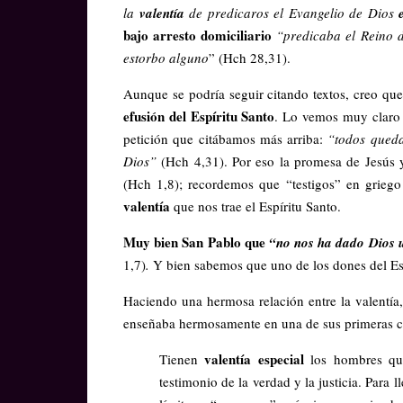
la
valentía
de predicaros el Evangelio de Dios
bajo arresto domiciliario
“predicaba el Reino d
estorbo alguno
” (Hch 28,31).
Aunque se podría seguir citando textos, creo que
efusión del Espíritu Santo
. Lo vemos muy claro 
petición que citábamos más arriba:
“todos queda
Dios”
(Hch 4,31). Por eso la promesa de Jesús 
(Hch 1,8); recordemos que “testigos” en griego
valentía
que nos trae el Espíritu Santo.
Muy bien San Pablo que
“no nos ha dado Dios 
1,7)
.
Y bien sabemos que uno de los dones del Esp
Haciendo una hermosa relación entre la valentía,
enseñaba hermosamente en una de sus primeras c
valentía especial
Tienen
los hombres que
testimonio de la verdad y la justicia. Para l