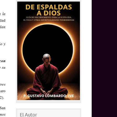
 la
idad
edan
do y
con
e su
tres
paro
2).
 San
imos
El Autor