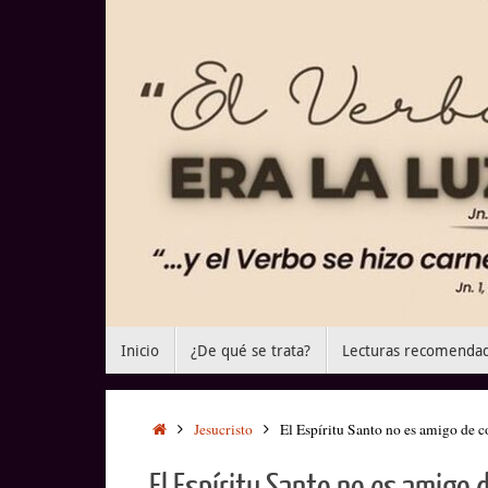
Saltar
al
contenido
Saltar
Inicio
¿De qué se trata?
Lecturas recomenda
al
contenido
Inicio
Jesucristo
El Espíritu Santo no es amigo de 