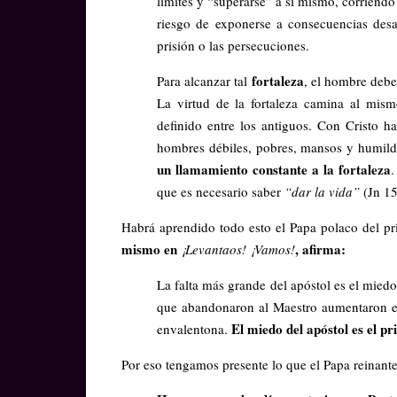
límites y “superarse” a sí mismo, corriendo 
riesgo de exponerse a consecuencias desag
prisión o las persecuciones.
fortaleza
Para alcanzar tal
, el hombre debe
La virtud de la fortaleza camina al mismo
definido entre los antiguos. Con Cristo ha
hombres débiles, pobres, mansos y humild
un llamamiento constante a la fortaleza
.
que es necesario saber
“dar la vida”
(Jn 15
Habrá aprendido todo esto el Papa polaco del p
mismo en
, afirma:
¡Levantaos! ¡Vamos!
La falta más grande del apóstol es el miedo
que abandonaron al Maestro aumentaron el 
El miedo del apóstol es el p
envalentona.
Por eso tengamos presente lo que el Papa reinant