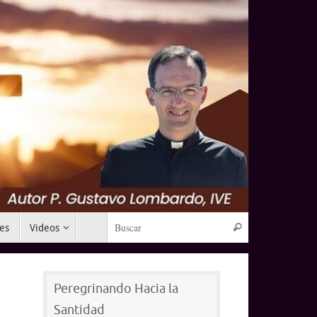
Búsqueda para:
mes
Videos
Buscar
Peregrinando Hacia la
Santidad