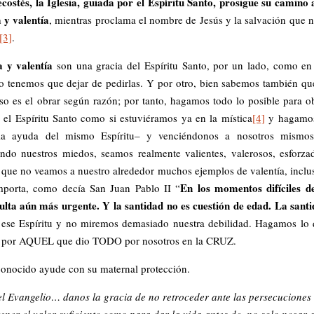
costés,
la Iglesia, guiada por el Espíritu Santo, prosigue su camino 
a
y valentía
, mientras proclama el nombre de Jesús y la salvación que 
[3]
.
a y valentía
son una gracia del Espíritu Santo, por un lado, como en
 tenemos que dejar de pedirlas. Y por otro, bien sabemos también qu
oso es el obrar según razón; por tanto, hagamos todo lo posible para o
el Espíritu Santo como si estuviéramos ya en la mística
[4]
y hagamos
la ayuda del mismo Espíritu– y venciéndonos a nosotros mismos
ndo nuestros miedos, seamos realmente valientes, valerosos, esforza
 que no veamos a nuestro alrededor muchos ejemplos de valentía, inclu
En los momentos difíciles d
mporta, como decía San Juan Pablo II “
esulta aún más urgente. Y la santidad no es cuestión de edad. La sant
 ese Espíritu y no miremos demasiado nuestra debilidad. Hagamos lo
DO por AQUEL que dio TODO por nosotros en la CRUZ.
conocido ayude con su maternal protección.
l Evangelio… danos la gracia de no retroceder ante las persecuciones
er el valor suficiente como para dar la vida antes de, no solo negar a