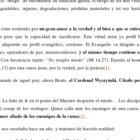
el “riesgo” de encontrarse en situación ignota, el riesgo de ser mal visto
radables, injurias, degradaciones, pérdidas materiales y tal vez hast
un gran amor a la verdad y al bien a que se entr
 estar sostenido por
 paso que la capacidad de sacrificarse. Esta virtud tenía ya perfil 
 adquirido un perfil evangélico, cristiano. El Evangelio va dirigido a
y al mismo tiempo contiene e
es, operadores de paz, misericordiosos:
 Con frecuencia repite:
“No tengáis miedo”
(Mt 14,27). Enseña al hom
,13) por una causa justa, por la verdad, por la justicia
[1]
.
el Cardenal Wyszyński. Citado po
rimado de aquel país, ahora Beato,
. La falta de fe en el poder del Maestro despierta el miedo… Los discíp
coraje de los verdugos. Quien calla ante los enemigos de una causa,
rimer aliado de los enemigos de la causa
[2]
.
e nos enseñaba hace un año, y tratemos de hacerlo realidad: