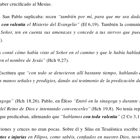
aber crucificado al Mesías.
. San Pablo suplicaba: recen
“también por mí, para que me sea dada
r
con valentía
el Misterio del Evangelio”
(Ef 6,19). También la comun
 Señor, ten en cuenta sus amenazas y concede a tus siervos que pu
).
s contó cómo había visto al Señor en el camino y que le había habla
n el nombre de Jesús”
(Hch 9,27).
Escritura que
“con todo se detuvieron allí bastante tiempo, hablando
 manos señales y prodigios, dando así testimonio de la predicación d
nagoga”
(Hch 18,26). Pablo, en Éfeso
“Entró en la sinagoga y durante 
 del Reino de Dios e intentando convencerles”
(Hch 19,8). No tenía re
 que predicaban, afirmando que
“hablamos
con toda valentía
”
(2 Co 3,1
ciones y cruces no eran pocas. Sobre él y Silas en Tesalónica escribe
tos e injurias
en Filipos, como sabéis, confiados en nuestro Dios, tuv