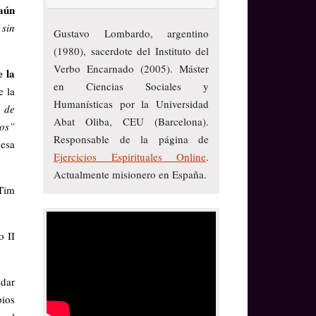
aún
 sin
Gustavo Lombardo, argentino
(1980), sacerdote del Instituto del
Verbo Encarnado (2005). Máster
e la
en Ciencias Sociales y
e la
Humanísticas por la Universidad
 de
Abat Oliba, CEU (Barcelona).
gos”
Responsable de la página de
 esa
Ejercicios Espirituales Online
.
Actualmente misionero en España.
Tim
o II
 dar
pios