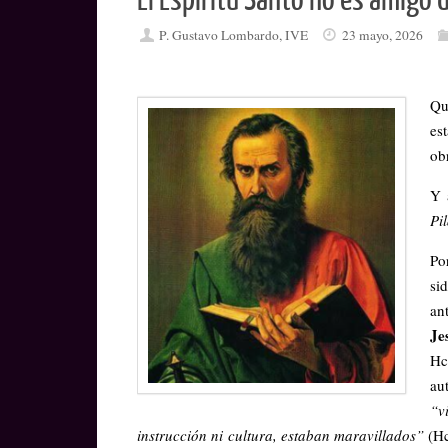
El Espíritu Santo no es amigo 
P. Gustavo Lombardo, IVE
23 mayo, 2026
Qu
es
ob
Y 
Pi
Po
si
an
Je
Hc
au
“v
instrucción ni cultura, estaban maravillados”
(Hc