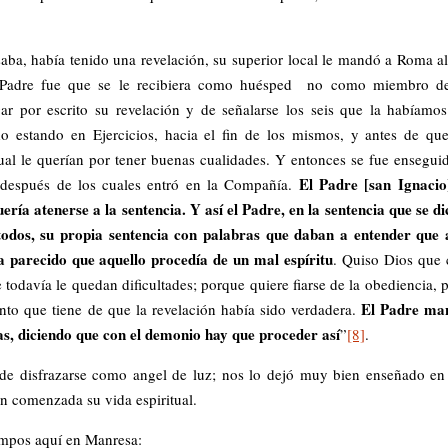
ba, había tenido una revelación, su superior local le mandó a Roma a
el Padre fue que se le recibiera como huésped no como miembro de
r por escrito su revelación y de señalarse los seis que la habíamo
o estando en Ejercicios, hacia el fin de los mismos, y antes de qu
ual le querían por tener buenas cualidades. Y entonces se fue ensegui
El Padre [san Ignacio
, después de los cuales entró en la Compañía.
a atenerse a la sentencia. Y así el Padre, en la sentencia que se di
todos, su propia sentencia con palabras que daban a entender que
ía parecido que aquello procedía de un mal espíritu
. Quiso Dios que
 todavía le quedan dificultades; porque quiere fiarse de la obediencia, 
El Padre ma
nto que tiene de que la revelación había sido verdadera.
as, diciendo que con el demonio hay que proceder así
”
[8]
.
e disfrazarse como angel de luz; nos lo dejó muy bien enseñado en
en comenzada su vida espiritual.
empos aquí en Manresa: