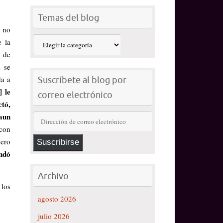
Temas del blog
l no
Temas
 la
del
s de
blog
e se
da a
Suscríbete al blog por
] le
correo electrónico
ctó,
 aun
Dirección
 con
de
pero
correo
Suscribirse
ndó
electrónico
Archivo
 los
agosto 2026
julio 2026