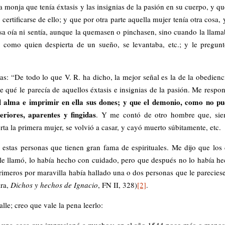
 monja que tenía éxtasis y las insignias de la pasión en su cuerpo, y qu
ertificarse de ello; y que por otra parte aquella mujer tenía otra cosa, 
sa oía ni sentía, aunque la quemasen o pinchasen, sino cuando la llam
, como quien despierta de un sueño, se levantaba, etc.; y le pregun
as: “De todo lo que V. R. ha dicho, la mejor señal es la de la obedienc
e qué le parecía de aquellos éxtasis e insignias de la pasión. Me respo
 el alma e imprimir en ella sus dones; y que el demonio, como no p
eriores, aparentes y fingidas
. Y me contó de otro hombre que, sie
rta la primera mujer, se volvió a casar, y cayó muerto súbitamente, etc.
 estas personas que tienen gran fama de espirituales. Me dijo que los
le llamó, lo había hecho con cuidado, pero que después no lo había h
imeros por maravilla había hallado una o dos personas que le parecies
ira,
Dichos y hechos de Ignacio
, FN II, 328)
[2]
.
le; creo que vale la pena leerlo:
uí una cosa que impresionó a muchos: en el año 1544 poco más o menos