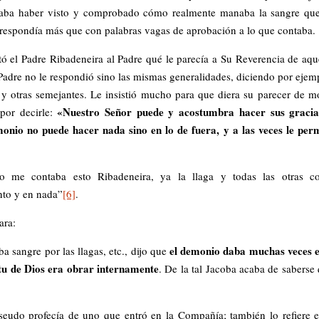
irmaba haber visto y comprobado cómo realmente manaba la sangre qu
 respondía más que con palabras vagas de aprobación a lo que contaba.
ó el Padre Ribadeneira al Padre qué le parecía a Su Reverencia de aqu
 Padre no le respondió sino las mismas generalidades, diciendo por ejem
y otras semejantes. Le insistió mucho para que diera su parecer de 
«Nuestro Señor puede y acostumbra hacer sus gracia
por decirle:
monio no puede hacer nada sino en lo de fuera, y a las veces le per
o me contaba esto Ribadeneira, ya la llaga y todas las otras co
nto y en nada”
[6]
.
ara:
el demonio daba muchas veces 
 sangre por las llagas, etc., dijo que
itu de Dios era obrar internamente
. De la tal Jacoba acaba de saberse
eudo profecía de uno que entró en la Compañía; también lo refiere e