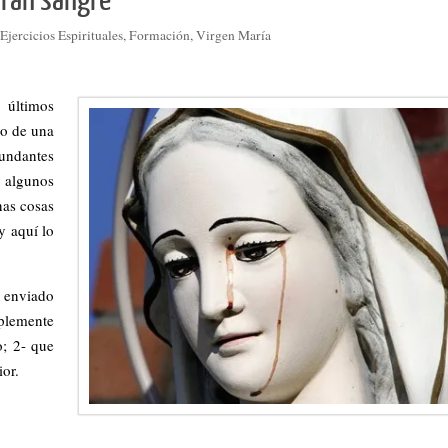
oran sangre
Ejercicios Espirituales
,
Formación
,
Virgen María
últimos
eo de una
undantes
 algunos
nas cosas
y aquí lo
o enviado
plemente
o; 2- que
ior.