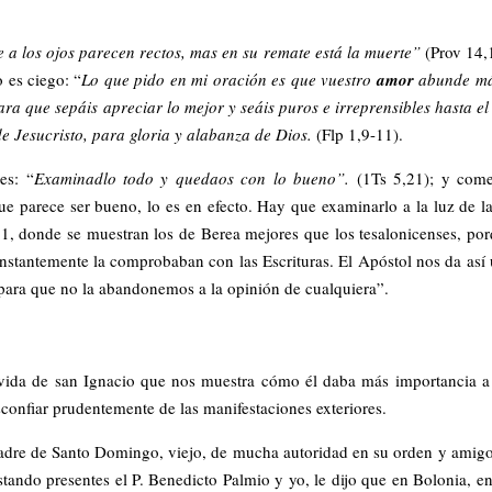
a los ojos parecen rectos, mas en su remate está la muerte”
(Prov 14,
 es ciego: “
Lo que pido en mi oración es que vuestro
amor
abunde má
ara que sepáis apreciar lo mejor y seáis puros e irreprensibles hasta el
 de Jesucristo, para gloria y alabanza de Dios.
(Flp 1,9-11).
es: “
Examinadlo todo y quedaos con lo bueno”.
(1Ts 5,21); y com
 parece ser bueno, lo es en efecto. Hay que examinarlo a la luz de la
11, donde se muestran los de Berea mejores que los tesalonicenses, po
nstantemente la comprobaban con las Escrituras. El Apóstol nos da así
 para que no la abandonemos a la opinión de cualquiera”.
vida de san Ignacio que nos muestra cómo él daba más importancia a
sconfiar prudentemente de las manifestaciones exteriores.
adre de Santo Domingo, viejo, de mucha autoridad en su orden y amig
stando presentes el P. Benedicto Palmio y yo, le dijo que en Bolonia, e