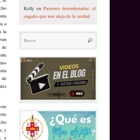
ucho
Kelly
en
Pasiones desordenadas: el
onia
engaño que nos aleja de la verdad
ía a
a la
Búsqueda
aban
Buscar
para:
a de
ente
mino
anta
o de
ndes
este
rto
ucho
a; y
r, y