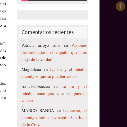
e él
y es
aban
tó a
Comentarios recientes
ia”.
Patricia arroyo solis
en
Pasiones
ndió
desordenadas: el engaño que nos
uede
aleja de la verdad
ndo
Magdalena
en
La ira y el miedo:
enemigos que se pueden vencer
 dos
franciscobaezaa
en
La ira y el
echo
miedo: enemigos que se pueden
en a
vencer
MARCO BANDA
en
La carne, el
enemigo más tenaz según San Juan
de la Cruz
, se