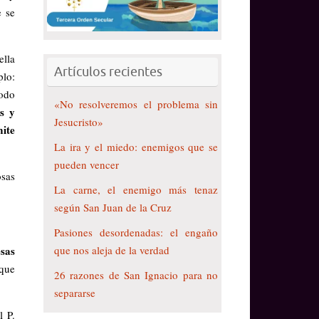
e se
ella
Artículos recientes
plo:
modo
«No resolveremos el problema sin
s y
Jesucristo»
mite
La ira y el miedo: enemigos que se
pueden vencer
sas
La carne, el enemigo más tenaz
según San Juan de la Cruz
Pasiones desordenadas: el engaño
que nos aleja de la verdad
esas
 que
26 razones de San Ignacio para no
separarse
l P.