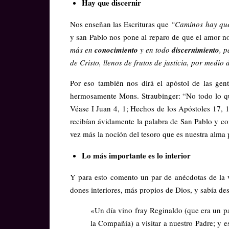
Hay que discernir
Nos enseñan las Escrituras que
“Caminos hay que 
y san Pablo nos pone al reparo de que el amor no
más en
conocimiento
y en todo
discernimiento
, p
de Cristo, llenos de frutos de justicia, por medio
Por eso también nos dirá el apóstol de las gent
hermosamente Mons. Straubinger: “No todo lo que
Véase I Juan 4, 1; Hechos de los Apóstoles 17, 
recibían ávidamente la palabra de San Pablo y co
vez más la noción del tesoro que es nuestra alma
Lo más importante es lo interior
Y para esto comento un par de anécdotas de la 
dones interiores, más propios de Dios, y sabía de
«Un día vino fray Reginaldo (que era un p
la Compañía) a visitar a nuestro Padre; y e