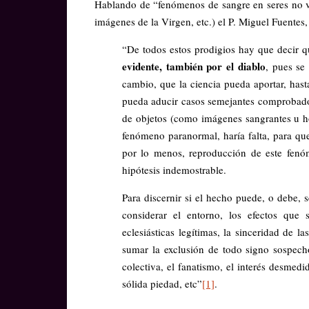
Hablando de “fenómenos de sangre en seres no vi
imágenes de la Virgen, etc.) el P. Miguel Fuentes,
“De todos estos prodigios hay que decir 
evidente, también por el diablo
, pues se
cambio, que la ciencia pueda aportar, has
pueda aducir casos semejantes comprobados
de objetos (como imágenes sangrantes u ho
fenómeno paranormal, haría falta, para que
por lo menos, reproducción de este fenóm
hipótesis indemostrable.
Para discernir si el hecho puede, o debe, s
considerar el entorno, los efectos que 
eclesiásticas legítimas, la sinceridad de 
sumar la exclusión de todo signo sospechos
colectiva, el fanatismo, el interés desmed
sólida piedad, etc”
[1]
.