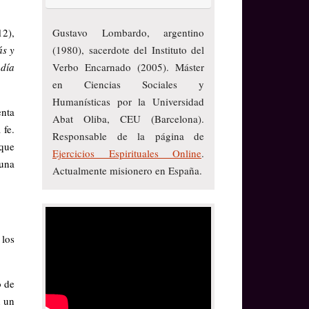
12),
Gustavo Lombardo, argentino
s y
(1980), sacerdote del Instituto del
 día
Verbo Encarnado (2005). Máster
en Ciencias Sociales y
Humanísticas por la Universidad
enta
Abat Oliba, CEU (Barcelona).
 fe.
Responsable de la página de
rque
Ejercicios Espirituales Online
.
 una
Actualmente misionero en España.
 los
o de
n un