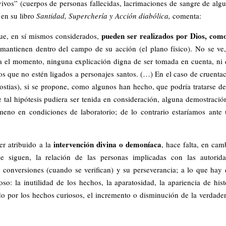
vos” (cuerpos de personas fallecidas, lacrimaciones de sangre de alg
 en su libro
Santidad, Superchería y Acción diabólica,
comenta:
pueden ser realizados por Dios, com
que, en sí mismos considerados,
 mantienen dentro del campo de su acción (el plano físico). No se ve
ta el momento, ninguna explicación digna de ser tomada en cuenta, ni
 que no estén ligados a personajes santos. (…) En el caso de cruenta
stias), si se propone, como algunos han hecho, que podría tratarse d
 tal hipótesis pudiera ser tenida en consideración, alguna demostració
eno en condiciones de laboratorio; de lo contrario estaríamos ante
intervención divina o demoníaca
er atribuido a la
, hace falta, en cam
se siguen, la relación de las personas implicadas con las autorid
las conversiones (cuando se verifican) y su perseverancia; a lo que hay
o: la inutilidad de los hechos, la aparatosidad, la apariencia de hist
ido por los hechos curiosos, el incremento o disminución de la verdade