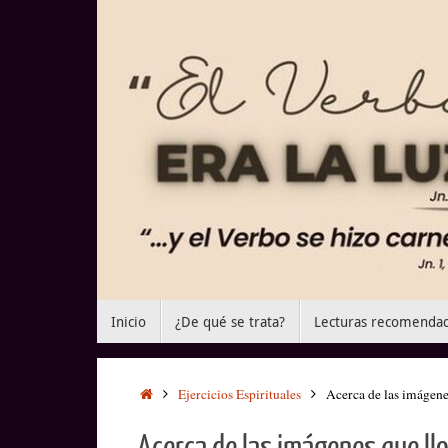
Saltar
al
contenido
Saltar
Inicio
¿De qué se trata?
Lecturas recomenda
al
contenido
Inicio
Ejercicios Espirituales
Acerca de las imágene