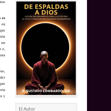
unas
o es
, en
 que
ción
e un
n o,
 una
bio,
ades
 que
eria
ra y
El Autor