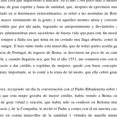
onia, de gran espíritu y fama de santidad, que, después de ejercitarse m
ado en sí fenómenos extraordinarios, se retiró a las montañas de Bol
 mayor aislamiento de la gente; y en aquellos montes atraía y convert
rdida que por ahí anda, logrando su arrepentimiento y llevándolos 
les administraban unos sacerdotes de buena vida que para este fin mor
 estupor a Italia era que tenía en un costado una llaga abierta, como l
sangre. E hizo tanto ruido esta maravilla, que de todas partes acudía g
vincia de Portugal, de regreso de Roma, se desviaron un poco de su ca
rla; y cuando llegaron acá, que fue el año 1551, me contaron esto con t
acio a dar crédito a espíritus de mujeres, quedé con buen concept
 muy importante, se lo conté a la reina de tal modo, que ella cobró gra
ez, recayendo un día la conversación con el Padre Ribadeneira sobre 
 que esta mujer gozaba de mayor crédito, había venido a Roma cie
 de gran virtud y oración, que había sido su confesor en Bolonia m
cio y de la Compañía, le invitó el Padre a comer con él en nuestra cas
o en contar maravillas de la santidad y virtudes de aquella muje