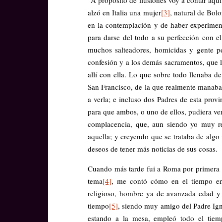
alzó en Italia una mujer
[3]
, natural de Bol
en la contemplación y de haber experiment
para darse del todo a su perfección con el
muchos salteadores, homicidas y gente pe
confesión y a los demás sacramentos, que 
allí con ella. Lo que sobre todo llenaba de
San Francisco, de la que realmente manaba 
a verla; e incluso dos Padres de esta pro
para que ambos, o uno de ellos, pudiera ve
complacencia, que, aun siendo yo muy re
aquella; y creyendo que se trataba de algo
deseos de tener más noticias de sus cosas.
Cuando más tarde fui a Roma por primera v
tema
[4]
, me contó cómo en el tiempo en
religioso, hombre ya de avanzada edad y
tiempo
[5]
, siendo muy amigo del Padre Igna
estando a la mesa, empleó todo el tiemp