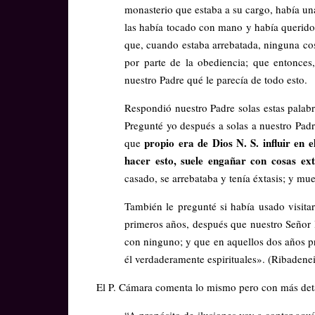
monasterio que estaba a su cargo, había una
las había tocado con mano y había querido c
que, cuando estaba arrebatada, ninguna co
por parte de la obediencia; que entonces
nuestro Padre qué le parecía de todo esto.
Respondió nuestro Padre solas estas palabr
Pregunté yo después a solas a nuestro Padr
propio era de Dios N. S. influir en
que
hacer esto, suele engañar con cosas ext
casado, se arrebataba y tenía éxtasis; y mue
También le pregunté si había usado visitar
primeros años, después que nuestro Señor 
con ninguno; y que en aquellos dos años pr
él verdaderamente espirituales». (Ribadene
El P. Cámara comenta lo mismo pero con más detal
“A propósito de ilusiones voy a contar aq