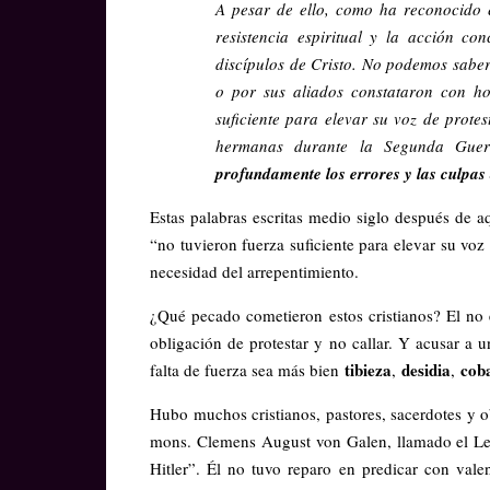
A pesar de ello, como ha reconocido 
resistencia espiritual y la acción c
discípulos de Cristo. No podemos sabe
o por sus aliados constataron con ho
suficiente para elevar su voz de prote
hermanas durante la Segunda Guer
profundamente los errores y las culpas d
Estas palabras escritas medio siglo después de a
“no tuvieron fuerza suficiente para elevar su vo
necesidad del arrepentimiento.
¿Qué pecado cometieron estos cristianos? El no 
obligación de protestar y no callar. Y acusar a u
tibieza
desidia
cob
falta de fuerza sea más bien
,
,
Hubo muchos cristianos, pastores, sacerdotes y ob
mons. Clemens August von Galen, llamado el León
Hitler”. Él no tuvo reparo en predicar con valen