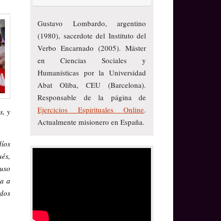
Gustavo Lombardo, argentino
(1980), sacerdote del Instituto del
Verbo Encarnado (2005). Máster
en Ciencias Sociales y
Humanísticas por la Universidad
Abat Oliba, CEU (Barcelona).
Responsable de la página de
Ejercicios Espirituales Online
.
s, y
Actualmente misionero en España.
díos
és,
luso
da a
ados