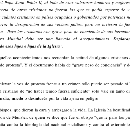
el Papa Juan Pablo II, al lado de esos valerosos hombres y mujeres
oncreta de otros cristianos no fueron las que se podía esperar de 
r cuántos cristianos en países ocupados o gobernados por potencias n
rror la desaparición de sus vecinos judíos, pero no tuvieron la fu
sta . Para los cristianos este grave peso de conciencia de sus herman
ra Mundial debe ser una llamada al arrepentimiento.
Deplora
e esos hijos e hijas de la Iglesia
”.
quellos acontecimientos nos recuerdan la actitud de algunos cristianos
z de protesta”. Y el documento habla de “grave peso de conciencia” y d
elevar la voz de protesta frente a un crimen sólo puede ser pecado si
n cristiano de “no haber tenido fuerza suficiente” solo vale en tanto d
ardía
miedo
desinterés
,
o
por la vida ajena en peligro.
ispos, que dieron la cara y arriesgaron la vida. La Iglesia ha beatifica
 de Münster, de quien se dice que fue el obispo “que le paró los pi
tía contra la ideología del nacional-socialismo y contra el extermini