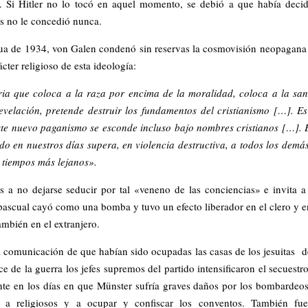
r. Si Hitler no lo tocó en aquel momento, se debió a que había deci
os no le concedió nunca.
scua de 1934, von Galen condenó sin reservas la cosmovisión neopagana
ter religioso de esta ideología:
aria que coloca a la raza por encima de la moralidad, coloca a la sa
evelación, pretende destruir los fundamentos del cristianismo […]. E
ste nuevo paganismo se esconde incluso bajo nombres cristianos […]. 
do en nuestros días supera, en violencia destructiva, a todos los demá
 tiempos más lejanos».
s a no dejarse seducir por tal «veneno de las conciencias» e invita a
e pascual cayó como una bomba y tuvo un efecto liberador en el clero y e
mbién en el extranjero.
a comunicación de que habían sido ocupadas las casas de los jesuitas d
de la guerra los jefes supremos del partido intensificaron el secuestr
ente en los días en que Münster sufría graves daños por los bombardeos
 a religiosos y a ocupar y confiscar los conventos. También fue