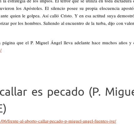
la estrategia de los impíos. El terror que se utiliza en toda dictadura 
vieron los Apóstoles. El silencio posee su propia elocuencia apostó
 ante quien le golpea. Así calló Cristo. Y en esa actitud suya demostr
orizar por los hombres. Saliendo al encuentro de la turba, dijo con valen
ra página que el P. Miguel Ángel lleva adelante hace muchos años y
/
 callar es pecado (P. Migu
E)
/06/frente-al-aborto-callar-pecado-p-miguel-angel-fuentes-ive/