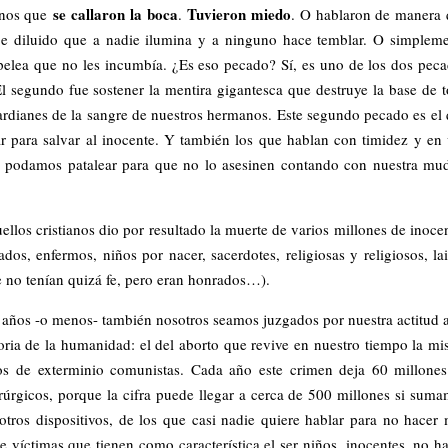
se callaron la boca
Tuvieron miedo
ianos que
.
. O hablaron de manera
aje diluido que a nadie ilumina y a ninguno hace temblar. O simplem
pelea que no les incumbía. ¿Es eso pecado? Sí, es uno de los dos pec
El segundo fue sostener la mentira gigantesca que destruye la base de 
ardianes de la sangre de nuestros hermanos. Este segundo pecado es el
 para salvar al inocente. Y también los que hablan con timidez y en
 podamos patalear para que no lo asesinen contando con nuestra mu
uellos cristianos dio por resultado la muerte de varios millones de inoce
ados, enfermos, niños por nacer, sacerdotes, religiosas y religiosos, la
ue no tenían quizá fe, pero eran honrados…).
 años -o menos- también nosotros seamos juzgados por nuestra actitud 
oria de la humanidad: el del aborto que revive en nuestro tiempo la m
s de exterminio comunistas. Cada año este crimen deja 60 millone
rúrgicos, porque la cifra puede llegar a cerca de 500 millones si sum
otros dispositivos, de los que casi nadie quiere hablar para no hacer
de víctimas que tienen como característica el ser niños, inocentes, no h