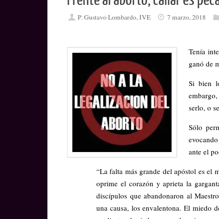
Frente al aborto, callar es pec
P. Gustavo Lombardo, IVE
7 marzo, 2018
Tenía int
ganó de m
Si bien 
embargo, 
serlo, o s
Sólo perm
evocando 
ante el p
“La falta más grande del apóstol es el m
oprime el corazón y aprieta la gargant
discípulos que abandonaron al Maestro
una causa, los envalentona. El miedo de