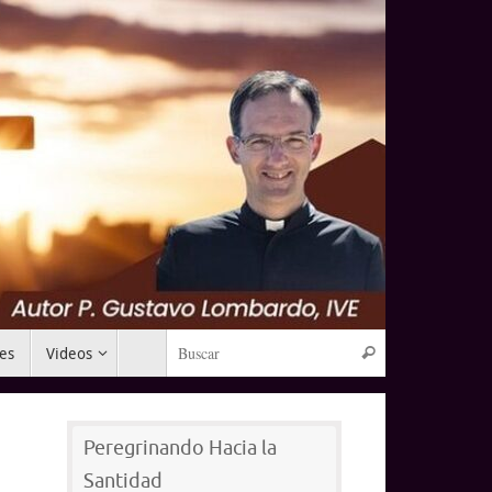
Búsqueda para:
mes
Videos
Buscar
Peregrinando Hacia la
Santidad