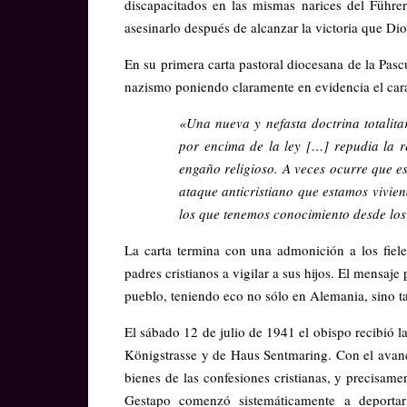
discapacitados en las mismas narices del Führe
asesinarlo después de alcanzar la victoria que Di
En su primera carta pastoral diocesana de la Pa
nazismo poniendo claramente en evidencia el carác
«Una nueva y nefasta doctrina totalit
por encima de la ley […] repudia la r
engaño religioso. A veces ocurre que e
ataque anticristiano que estamos vivien
los que tenemos conocimiento desde los
La carta termina con una admonición a los fiele
padres cristianos a vigilar a sus hijos. El mensaj
pueblo, teniendo eco no sólo en Alemania, sino ta
El sábado 12 de julio de 1941 el obispo recibió l
Königstrasse y de Haus Sentmaring. Con el avance 
bienes de las confesiones cristianas, y precisam
Gestapo comenzó sistemáticamente a deportar