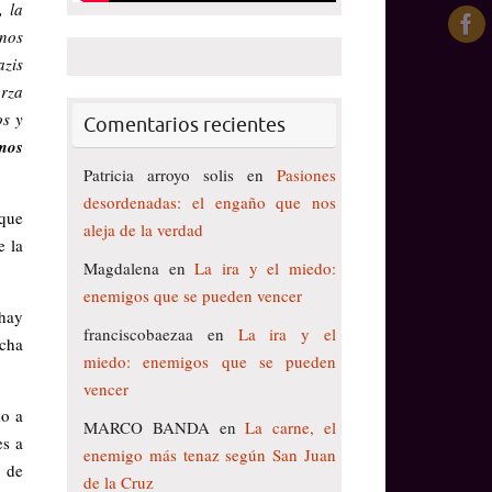
, la
unos
azis
erza
os y
Comentarios recientes
mos
Patricia arroyo solis
en
Pasiones
desordenadas: el engaño que nos
 que
aleja de la verdad
e la
Magdalena
en
La ira y el miedo:
enemigos que se pueden vencer
 hay
franciscobaezaa
en
La ira y el
icha
miedo: enemigos que se pueden
vencer
do a
MARCO BANDA
en
La carne, el
es a
enemigo más tenaz según San Juan
o de
de la Cruz