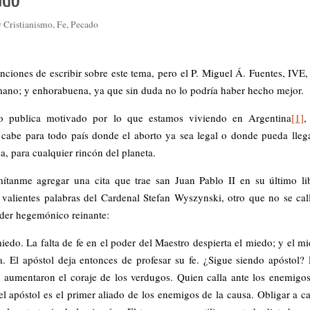
ado
Cristianismo
,
Fe
,
Pecado
enciones de escribir sobre este tema, pero el P. Miguel Á. Fuentes, IVE
ano; y enhorabuena, ya que sin duda no lo podría haber hecho mejor.
lo publica motivado por lo que estamos viviendo en Argentina
[1]
,
cabe para todo país donde el aborto ya sea legal o donde pueda lleg
ea, para cualquier rincón del planeta.
ítanme agregar una cita que trae san Juan Pablo II en su último li
valientes palabras del Cardenal Stefan Wyszynski, otro que no se cal
oder hegemónico reinante:
iedo. La falta de fe en el poder del Maestro despierta el miedo; y el m
a. El apóstol deja entonces de profesar su fe. ¿Sigue siendo apóstol?
 aumentaron el coraje de los verdugos. Quien calla ante los enemigo
l apóstol es el primer aliado de los enemigos de la causa. Obligar a ca