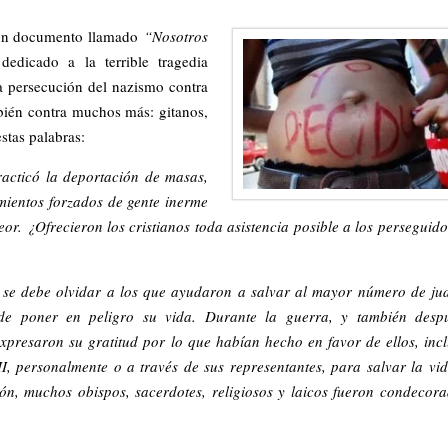
 un documento llamado
“Nosotros
 dedicado a la terrible tragedia
a persecución del nazismo contra
mbién contra muchos más: gitanos,
estas palabras:
racticó la deportación de masas,
ientos forzados de gente inerme
or. ¿Ofrecieron los cristianos toda asistencia posible a los perseguido
 se debe olvidar a los que ayudaron a salvar al mayor número de ju
 de poner en peligro su vida. Durante la guerra, y también despu
xpresaron su gratitud por lo que habían hecho en favor de ellos, inc
I, personalmente o a través de sus representantes, para salvar la vi
zón, muchos obispos, sacerdotes, religiosos y laicos fueron condecor