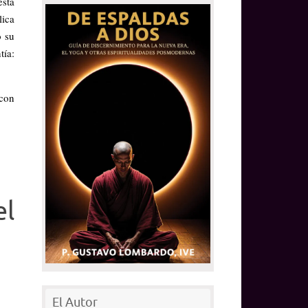
está
lica
ó su
tía:
 con
el
El Autor