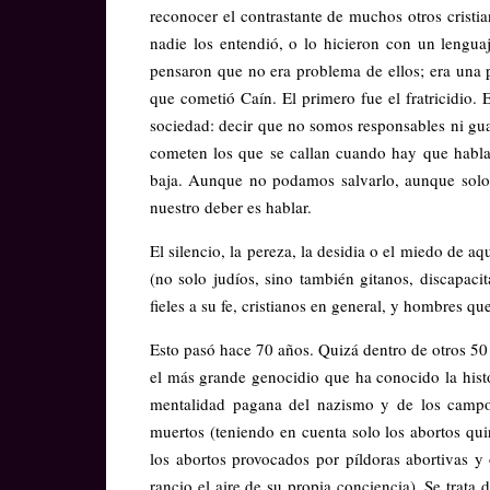
reconocer el contrastante de muchos otros crist
nadie los entendió, o lo hicieron con un lengu
pensaron que no era problema de ellos; era una 
que cometió Caín. El primero fue el fratricidio. 
sociedad: decir que no somos responsables ni gu
cometen los que se callan cuando hay que hablar
baja. Aunque no podamos salvarlo, aunque solo
nuestro deber es hablar.
El silencio, la pereza, la desidia o el miedo de aq
(no solo judíos, sino también gitanos, discapacit
fieles a su fe, cristianos en general, y hombres q
Esto pasó hace 70 años. Quizá dentro de otros 50
el más grande genocidio que ha conocido la hist
mentalidad pagana del nazismo y de los campo
muertos (teniendo en cuenta solo los abortos qui
los abortos provocados por píldoras abortivas y 
rancio el aire de su propia conciencia). Se trata 