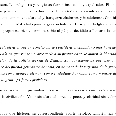
ura. Los religiosos y religiosas fueron insultados y expulsados. El ob
ó personalmente a los hombres de la Gestapo, diciéndoles que est
 llamó con mucha claridad y franqueza «ladrones y bandoleros». Consi
amente. Estaba listo para cargar con todo por Dios y por la Iglesia, au
ras prepararse bien el sermón, subió al púlpito decidido a llamar a las c
i siquiera el que en conciencia se considera el ciudadano más honesto
 día en que vengan a arrestarle a su propia casa, le quiten la libertad
ción de la policía secreta de Estado. Soy consciente de que esto p
 del pueblo germánico honesto, en nombre de la majestad de la justi
mi voz como hombre alemán, como ciudadano honrado, como ministro d
yo grito: ¡exijamos justicia!».
or y claridad, porque ambas cosas son necesarias en los momentos aci
a civilización. Valor sin claridad, sirve de poco, y claridad sin valor
ros que hicieron su correspondiente aporte heroico, también hay 