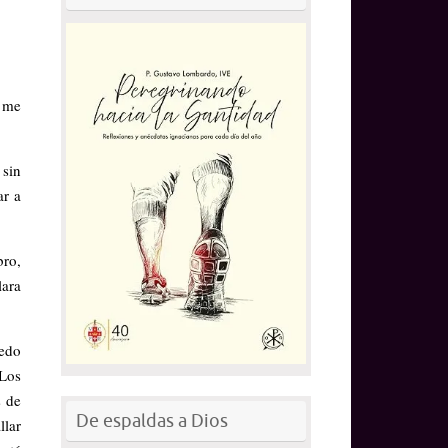
, me
 sin
ar a
bro,
lara
iedo
 Los
s de
De espaldas a Dios
llar