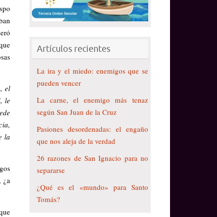
ispo
aban
deró
nque
Artículos recientes
osas
La ira y el miedo: enemigos que se
pueden vencer
, el
La carne, el enemigo más tenaz
, le
según San Juan de la Cruz
uede
cia,
Pasiones desordenadas: el engaño
e la
que nos aleja de la verdad
26 razones de San Ignacio para no
agos
separarse
, ¿a
¿Qué es el «mundo» para Santo
Tomás?
que