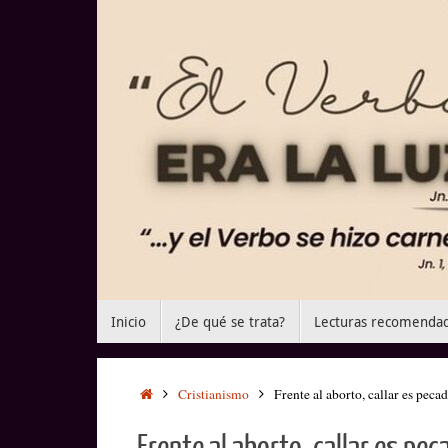
Saltar
al
contenido
Saltar
Inicio
¿De qué se trata?
Lecturas recomenda
al
contenido
Inicio
Cristianismo
Frente al aborto, callar es peca