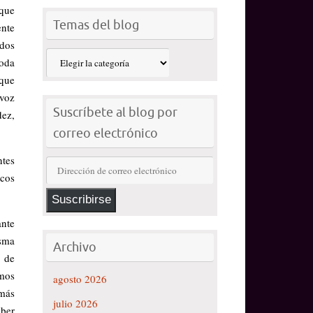
 que
Temas del blog
ente
ados
Temas
toda
del
 que
blog
 voz
Suscríbete al blog por
dez,
correo electrónico
ntes
Dirección
icos
de
correo
Suscribirse
electrónico
ante
isma
Archivo
s de
amos
agosto 2026
 más
julio 2026
aber