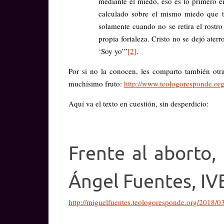
mediante el miedo, eso es lo primero en 
calculado sobre el mismo miedo que tu
solamente cuando no se retira el rostro
propia fortaleza. Cristo no se dejó aterr
‘Soy yo’”
[2]
.
Por si no la conocen, les comparto también ot
muchísimo fruto:
http://www.teologoresponde.org
Aquí va el texto en cuestión, sin desperdicio:
Frente al aborto,
Ángel Fuentes, IV
http://miguelfuentes.teologoresponde.org/2018/03