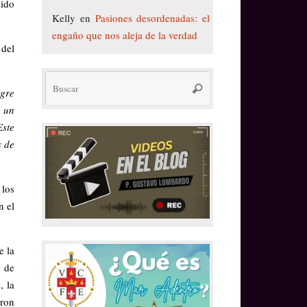
dido
Kelly
en
Pasiones desordenadas: el
engaño que nos aleja de la verdad
 del
Búsqueda
Buscar
ngre
para:
s un
Este
s de
 los
n el
e la
o de
, la
ron