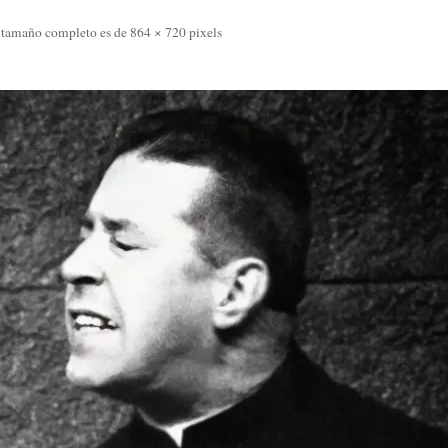
 tamaño completo es de
864 × 720
pixels